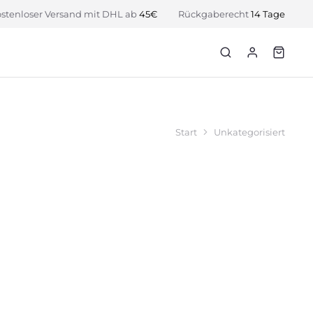
stenloser Versand mit DHL ab
45€
Rückgaberecht
14 Tage
Start
Unkategorisiert