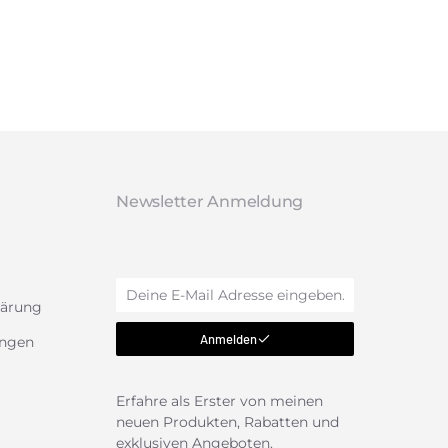
Newsletter Anmeldung
n
lärung
Anmelden
ungen
Erfahre als Erster von meinen
neuen Produkten, Rabatten und
exklusiven Angeboten.